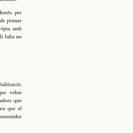
dients per
 de primer
pròpia amb
i falta no
alització,
que volen
gadors que
reu que el
consumidor