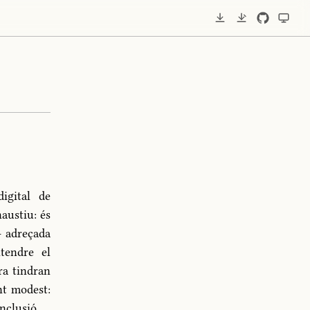
igital de
austiu: és
— adreçada
tendre el
ra tindran
nt modest:
nclusió.