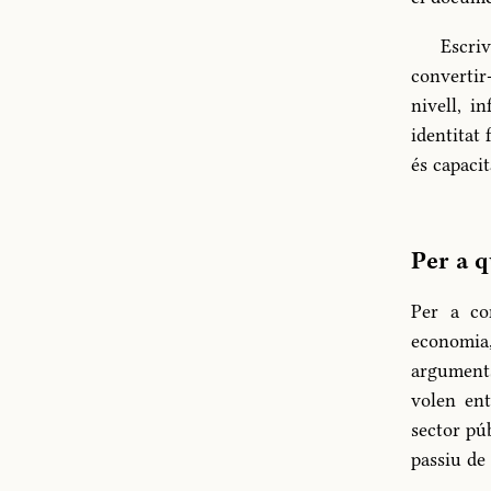
Escri
convertir
nivell, i
identitat
és capacit
Per a 
Per a con
economia
arguments
volen ent
sector pú
passiu de