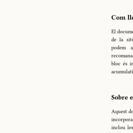
Com lle
El docume
de la sit
podem ap
recomanac
bloc és i
acumulati
Sobre e
Aquest do
incorpora
inclou le