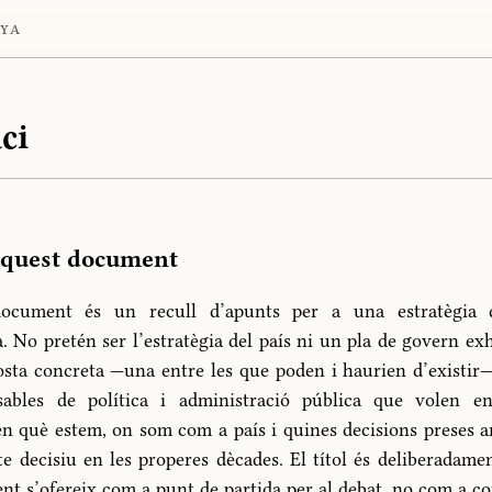
nya
ci
aquest document
ocument és un recull d’apunts per a una estratègia d
. No pretén ser l’estratègia del país ni un pla de govern exh
sta concreta —una entre les que poden i haurien d’existir
sables de política i administració pública que volen en
 què estem, on som com a país i quines decisions preses a
e decisiu en les properes dècades. El títol és deliberadame
nt s’ofereix com a punt de partida per al debat, no com a co