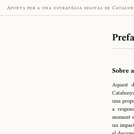
Apunts per a una estratègia digital de Catalu
Prefa
Sobre 
Aquest d
Catalunya
una propo
a respon
moment en
un impact
el docume