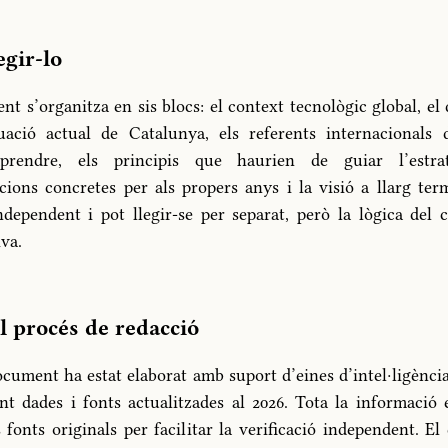
gir-lo
nt s’organitza en sis blocs: el context tecnològic global, el 
uació actual de Catalunya, els referents internacionals 
rendre, els principis que haurien de guiar l’estrat
ions concretes per als propers anys i la visió a llarg ter
ndependent i pot llegir-se per separat, però la lògica del 
va.
l procés de redacció
cument ha estat elaborat amb suport d’eines d’intel·ligència a
nt dades i fonts actualitzades al 2026. Tota la informació e
s fonts originals per facilitar la verificació independent. E