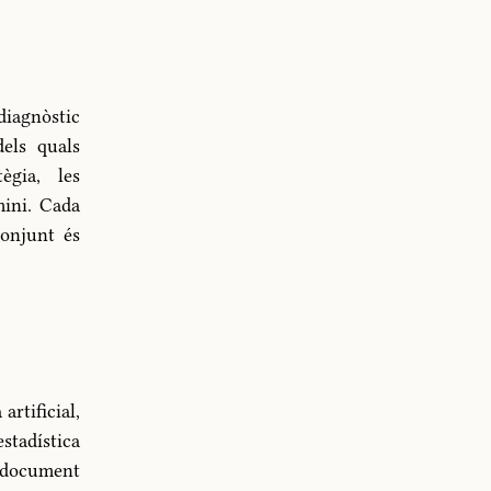
diagnòstic
dels quals
ègia, les
mini. Cada
conjunt és
rtificial,
stadística
l document