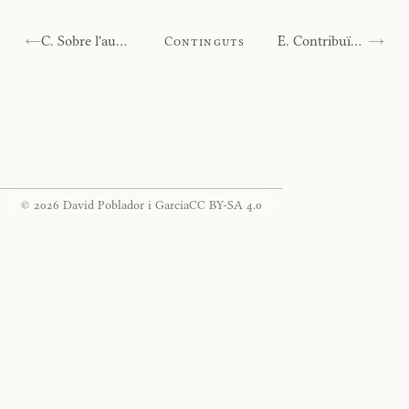
←
C. Sobre l'autor
E. Contribuïdors
→
Continguts
© 2026
David Poblador i Garcia
CC BY-SA 4.0